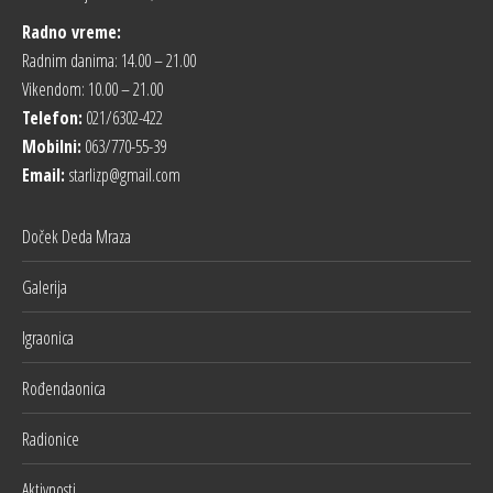
Radno vreme:
Radnim danima: 14.00 – 21.00
Vikendom: 10.00 – 21.00
Telefon:
021/6302-422
Mobilni:
063/770-55-39
Email:
starlizp@gmail.com
Doček Deda Mraza
Galerija
Igraonica
Rođendaonica
Radionice
Aktivnosti