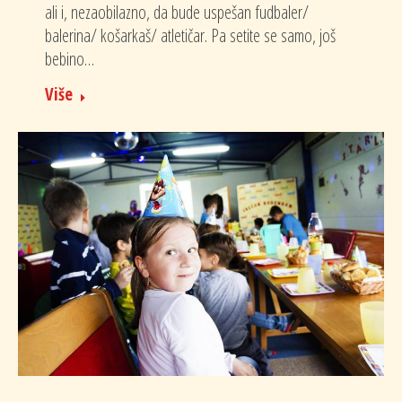
ali i, nezaobilazno, da bude uspešan fudbaler/
balerina/ košarkaš/ atletičar. Pa setite se samo, još
bebino…
Više