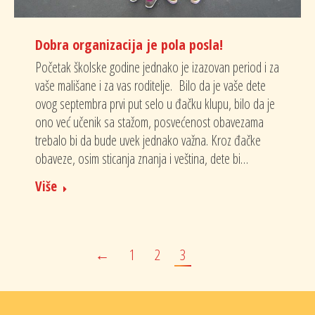
Dobra organizacija je pola posla!
Početak školske godine jednako je izazovan period i za
vaše mališane i za vas roditelje. Bilo da je vaše dete
ovog septembra prvi put selo u đačku klupu, bilo da je
ono već učenik sa stažom, posvećenost obavezama
trebalo bi da bude uvek jednako važna. Kroz đačke
obaveze, osim sticanja znanja i veština, dete bi…
Više
←
1
2
3