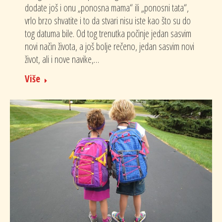
dodate još i onu „ponosna mama“ ili „ponosni tata“,
vrlo brzo shvatite i to da stvari nisu iste kao što su do
tog datuma bile. Od tog trenutka počinje jedan sasvim
novi način života, a još bolje rečeno, jedan sasvim novi
život, ali i nove navike,…
Više