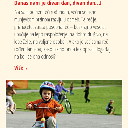
Danas nam je divan dan, divan dan…!
Na sam pomen reči rođendan, većini se usne
munjevitom brzinom razviju u osmeh. Ta reč je,
priznaćete, zaista posebna reč – beskrajno vesela,
upućuje na lepo raspoloženje, na dobro društvo, na
lepe želje, na voljene osobe… A ako je već sama reč
rođendan lepa, kako bismo onda tek opisali događaj
na koji se ona odnosi?…
Više