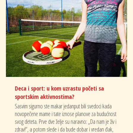
Deca i sport: u kom uzrastu početi sa
sportskim aktivnostima?
Sasvim sigurno ste makar jedanput bili svedoci kada
novopečene mame i tate iznose planove za budućnost
svog deteta. Prve dve želje su naravno: „Da nam je živ i
zdrav!“, a potom slede i da bude dobar i vredan đak,