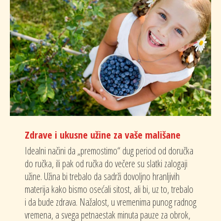
Zdrave i ukusne užine za vaše mališane
Idealni načini da „premostimo“ dug period od doručka
do ručka, ili pak od ručka do večere su slatki zalogaji
užine. Užina bi trebalo da sadrži dovoljno hranljivih
materija kako bismo osećali sitost, ali bi, uz to, trebalo
i da bude zdrava. Nažalost, u vremenima punog radnog
vremena, a svega petnaestak minuta pauze za obrok,