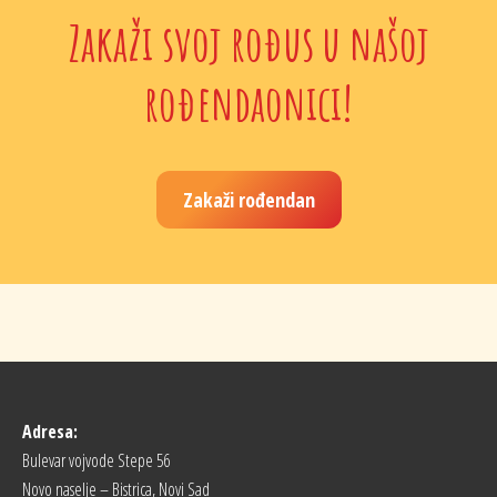
Zakaži svoj rođus u našoj
rođendaonici!
Zakaži rođendan
Adresa:
Bulevar vojvode Stepe 56
Novo naselje – Bistrica, Novi Sad