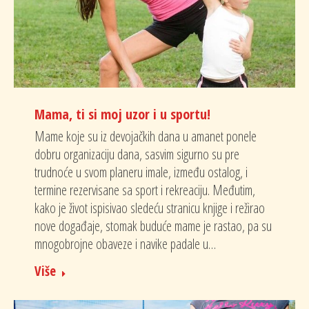
Mama, ti si moj uzor i u sportu!
Mame koje su iz devojačkih dana u amanet ponele
dobru organizaciju dana, sasvim sigurno su pre
trudnoće u svom planeru imale, između ostalog, i
termine rezervisane sa sport i rekreaciju. Međutim,
kako je život ispisivao sledeću stranicu knjige i režirao
nove događaje, stomak buduće mame je rastao, pa su
mnogobrojne obaveze i navike padale u…
Više