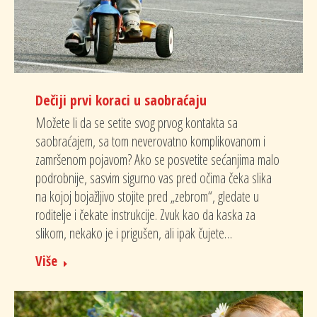
Dečiji prvi koraci u saobraćaju
Možete li da se setite svog prvog kontakta sa
saobraćajem, sa tom neverovatno komplikovanom i
zamršenom pojavom? Ako se posvetite sećanjima malo
podrobnije, sasvim sigurno vas pred očima čeka slika
na kojoj bojažljivo stojite pred „zebrom“, gledate u
roditelje i čekate instrukcije. Zvuk kao da kaska za
slikom, nekako je i prigušen, ali ipak čujete…
Više