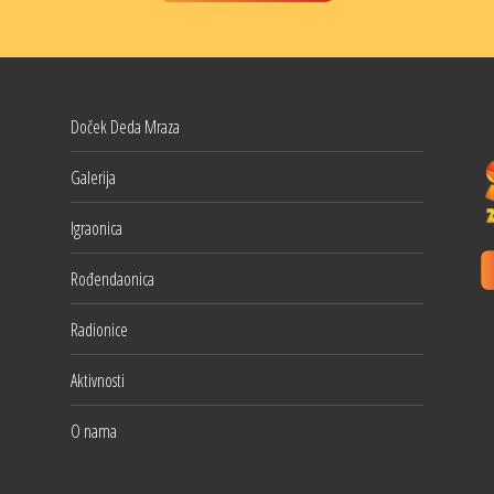
Doček Deda Mraza
Galerija
Igraonica
Rođendaonica
Radionice
Aktivnosti
O nama