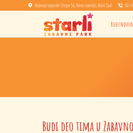
Bulevar vojvode Stepe 56, Novo naselje, Novi Sad
021/
Rođendaonica
Rođendaon
Budi deo tima u Zabavno