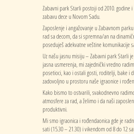
Zabavni park Starli postoji od 2010. godine i
zabavu dece u Novom Sadu.
Zaposlenje i angažovanje u Zabavnom parku 
rad sa decom, da si spremna/an na dinamič
poseduješ adekvatne veštine komunikacije sa
Uz našu jasnu misiju – Zabavni park Starli je
jasna usmerenja, mi zajednički vredno radim
posetioci, kao i ostali gosti, roditelji, bake i
zadovoljno u prostoru naše igraonice i rođe
Kako bismo to ostvarili, svakodnevno radimo
atmosfere za rad, a želimo i da naši zaposlen
produktivni.
Mi smo igraonica i rođendaonica gde je rad
sati (15.30 – 21.30) i vikendom od 8 do 12 sa