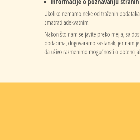
informacije o poznavanju stranih 
Ukoliko nemamo neke od traženih podataka
smatrati adekvatnim.
Nakon što nam se javite preko mejla, sa do
podacima, dogovaramo sastanak, jer nam je
da uživo razmenimo mogućnosti o potencijaln