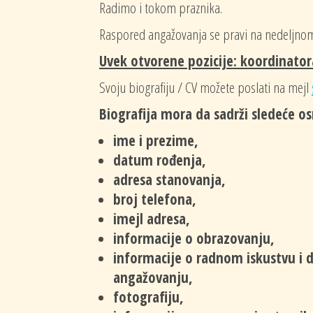
Radimo i tokom praznika.
Raspored angažovanja se pravi na nedeljnom
Uvek otvorene pozicije: koordinator
Svoju biografiju / CV možete poslati na mejl
Biografija mora da sadrži sledeće o
ime i prezime,
datum rođenja,
adresa stanovanja,
broj telefona,
imejl adresa,
informacije o obrazovanju,
informacije o radnom iskustvu i
angažovanju,
fotografiju,