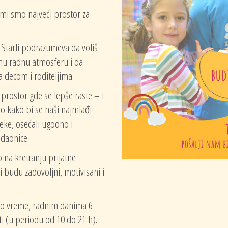
 mi smo najveći prostor za
Starli podrazumeva da voliš
nu radnu atmosferu i da
 decom i roditeljima.
 prostor gde se lepše raste – i
o kako bi se naši najmlađi
 deke, osećali ugodno i
ndaonice.
 na kreiranju prijatne
i budu zadovoljni, motivisani i
no vreme, radnim danima 6
ti (u periodu od 10 do 21 h).