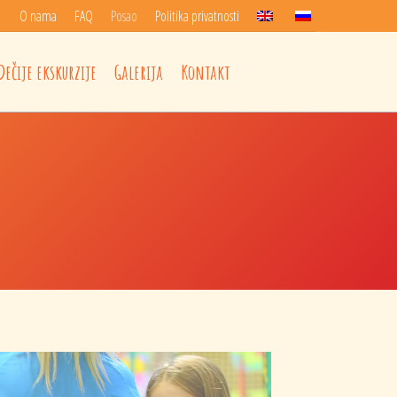
O nama
FAQ
Posao
Politika privatnosti
je ekskurzije
Galerija
Kontakt
Dečije ekskurzije
Galerija
Kontakt