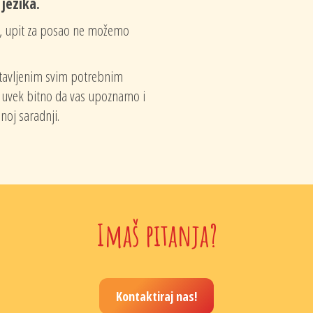
jezika.
, upit za posao ne možemo
stavljenim svim potrebnim
 uvek bitno da vas upoznamo i
oj saradnji.
Imaš pitanja?
Kontaktiraj nas!