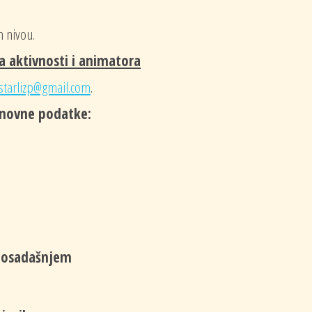
 nivou.
a aktivnosti i animatora
starlizp@gmail.com
.
snovne podatke:
 dosadašnjem