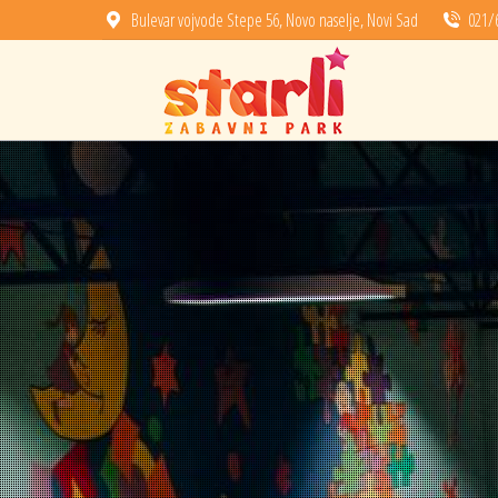
Bulevar vojvode Stepe 56, Novo naselje, Novi Sad
021/