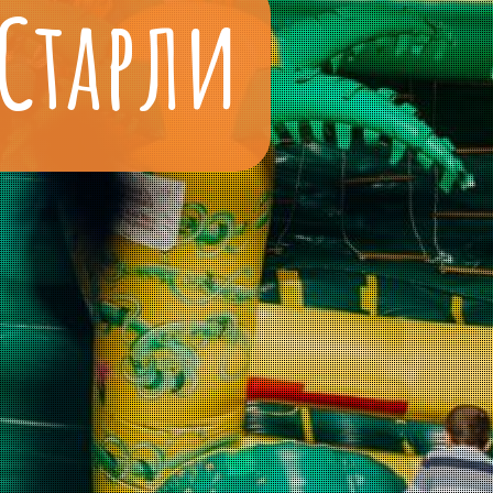
 Старли